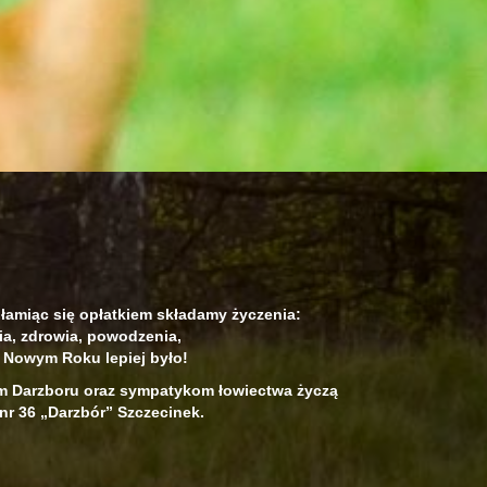
łamiąc się opłatkiem składamy życzenia:
ia, zdrowia, powodzenia,
 Nowym Roku lepiej było!
om Darzboru oraz sympatykom łowiectwa życzą
r 36 „Darzbór” Szczecinek.