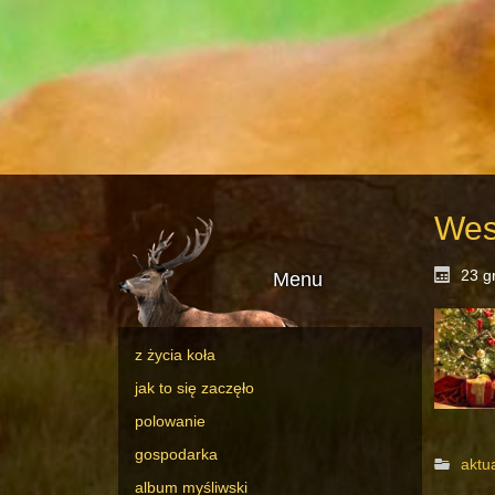
Wes
23 g
Menu
z życia koła
jak to się zaczęło
polowanie
gospodarka
aktu
album myśliwski