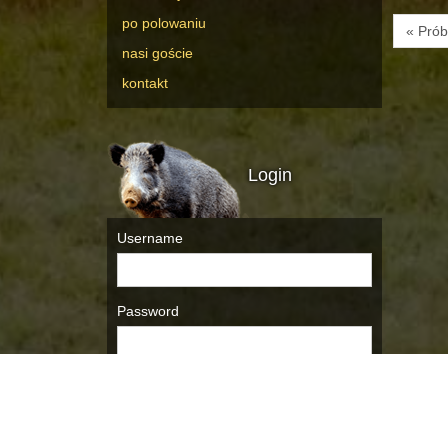
po polowaniu
« Prób
nasi goście
kontakt
Login
Username
Password
Remember Me