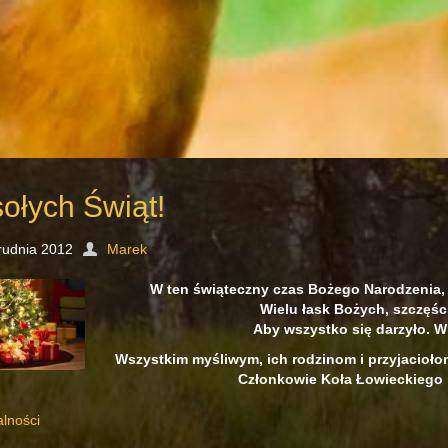
ołych Świąt!
rudnia 2012
Marek
W ten świąteczny czas Bożego Narodzenia, 
Wielu łask Bożych, szczęśc
Aby wszystko się darzyło. W
Wszystkim myśliwym, ich rodzinom i przyjacioł
Członkowie Koła Łowieckiego n
alności