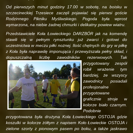
Od pierwszych minut godziny 17.00 w sobotę, na boisku w
szczecineckiej Trzesiece zaczęli pojawiać się pierwsi goście
Rodzinnego Pikniku Myśliwskiego. Pogoda była wprost
wymarzona, na niebie żadnej chmurki i delikatny powiew wiatru.
Przedstawiciele Koła Łowieckiego DARZBÓR jak na komendę
stawili się w pełnym rynsztunku już zwarci i gotowi do
uczestnictwa w meczu piłki nożnej. Ilość chętnych do gry w piłkę
z Koła była naprawdę imponująca i przewyższała pełny skład, i
dopuszczalną liczbę zawodników rezerwowych. Tak
przygotowany zespół
robił wrażenie tym
bardziej, że wszyscy
zawodnicy posiadali
profesjonalne
przygotowane
graficznie stroje w
kolorze biało czarnym.
Podobnie
przygotowana była drużyna Koła Łowieckiego OSTOJA gdzie
koszulki w kolorze żółtym z napisem Koło Łowieckie OSTOJA i
zielone szorty z pionowym pasem po boku, a także jaskrawo