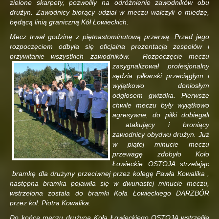
zielone skarpety, pozwoliły na odróżnienie zawodników obu
drużyn. Zawodnicy biorący udział w meczu walczyli o miedzę,
będącą linią graniczną Kół Łowieckich.
Mecz trwał godzinę z piętnastominutową przerwą. Przed jego
rozpoczęciem odbyła się oficjalna prezentacja zespołów i
przywitanie wszystkich zawodników. Rozpoczęcie meczu
zasygnalizował profesjonalny
sędzia piłkarski przeciągłym i
wyjątkowo doniosłym
odgłosem gwizdka. Pierwsze
chwile meczu były wyjątkowo
agresywne, do piłki dobiegali
atakujący i broniący
zawodnicy obydwu drużyn. Już
w piątej minucie meczu
przewagę zdobyło Koło
Łowieckie OSTOJA strzelając
bramkę dla drużyny przeciwnej przez kolegę Pawła Kowalika ,
następna bramka pojawiła się w dwunastej minucie meczu,
wstrzelona została do bramki Koła Łowieckiego DARZBÓR
przez kol. Piotra Kowalika.
Do końca meczu drużyna Koła Łowieckiego OSTOJA wstrzeliła