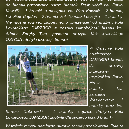
do bramki przeciwnika osiem bramek. Prym wiódł kol. Paweł
Kowalik – 3 bramki, a następnie kol. Piotr Kowalik – 2 bramki,
kol. Piotr Bogdan – 2 bramki, kol. Tomasz Łuczejko – 1 bramkę.
Nie można również zapomnieć o „prezencie” od drużyny Koła
Łowieckiego DARZBÓR w postaci samobójczej bramki kol.
Adama Zaręby. Tym sposobem drużyna Koła łowieckiego
OSTOJA zdobyła dziewięć bramek.
W drużynie Koła
Łowieckiego
DARZBÓR bramki
dla drużyny
przeciwnej
uzyskali kol. Paweł
Firaza – 1
bramkę, kol.
Jarosław
Wasylczyszyn – 1
bramkę oraz kol.
Bartosz Dubrowski – 1 bramkę. Łącznie drużyna Koła
Łowieckiego DARZBÓR zdobyła dla swojego koła 3 bramki.
W trakcie meczu pominięto surowe zasady sędziowania. Było to