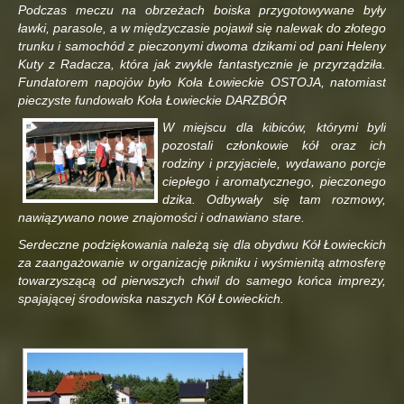
Podczas meczu na obrzeżach boiska przygotowywane były
ławki, parasole, a w międzyczasie pojawił się nalewak do złotego
trunku i samochód z pieczonymi dwoma dzikami od pani Heleny
Kuty z Radacza, która jak zwykle fantastycznie je przyrządziła.
Fundatorem napojów było Koła Łowieckie OSTOJA, natomiast
pieczyste fundowało Koła Łowieckie DARZBÓR
W miejscu dla kibiców, którymi byli
pozostali członkowie kół oraz ich
rodziny i przyjaciele, wydawano porcje
ciepłego i aromatycznego, pieczonego
dzika. Odbywały się tam rozmowy,
nawiązywano nowe znajomości i odnawiano stare.
Serdeczne podziękowania należą się dla obydwu Kół Łowieckich
za zaangażowanie w organizację pikniku i wyśmienitą atmosferę
towarzyszącą od pierwszych chwil do samego końca imprezy,
spajającej środowiska naszych Kół Łowieckich.