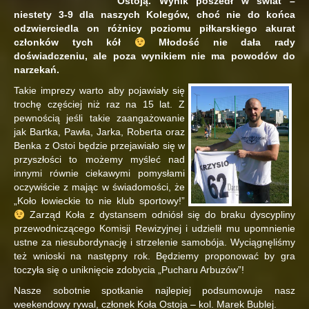
Ostoją. Wynik poszedł w świat –
niestety 3-9 dla naszych Kolegów, choć nie do końca
odzwierciedla on różnicy poziomu piłkarskiego akurat
członków tych kół
Młodość nie dała rady
doświadczeniu, ale poza wynikiem nie ma powodów do
narzekań.
Takie imprezy warto aby pojawiały się
trochę częściej niż raz na 15 lat. Z
pewnością jeśli takie zaangażowanie
jak Bartka, Pawła, Jarka, Roberta oraz
Benka z Ostoi będzie przejawiało się w
przyszłości to możemy myśleć nad
innymi równie ciekawymi pomysłami
oczywiście z mając w świadomości, że
„Koło łowieckie to nie klub sportowy!”
Zarząd Koła z dystansem odniósł się do braku dyscypliny
przewodniczącego Komisji Rewizyjnej i udzielił mu upomnienie
ustne za niesubordynację i strzelenie samobója. Wyciągnęliśmy
też wnioski na następny rok. Będziemy proponować by gra
toczyła się o uniknięcie zdobycia „Pucharu Arbuzów”!
Nasze sobotnie spotkanie najlepiej podsumowuje nasz
weekendowy rywal, członek Koła Ostoja – kol. Marek Bublej.