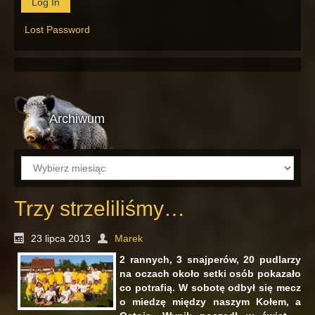
Lost Password
Archiwum
Archiwum
Trzy strzeliliśmy…
23 lipca 2013
Marek
2 rannych, 3 snajperów, 20 pudlarzy
na oczach około setki osób pokazało
co potrafią. W sobotę odbył się mecz
o miedzę między naszym Kołem, a