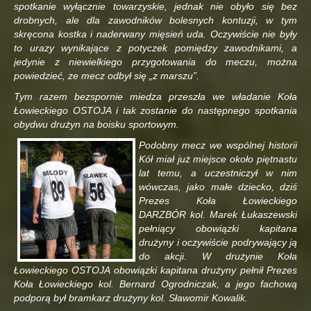
spotkanie wyłącznie towarzyskie, jednak nie obyło się bez
drobnych, ale dla zawodników bolesnych kontuzji, w tym
skręcona kostka i naderwany mięsień uda. Oczywiście nie były
to urazy wynikające z potyczek pomiędzy zawodnikami, a
jedynie z niewielkiego przygotowania do meczu, można
powiedzieć, ze mecz odbył się „z marszu”.
Tym razem bezspornie miedza przeszła we władanie Koła
Łowieckiego OSTOJA i tak zostanie do następnego spotkania
obydwu drużyn na boisku sportowym.
Podobny mecz we wspólnej historii
Kół miał już miejsce około piętnastu
lat temu, a uczestniczył w nim
wówczas, jako małe dziecko, dziś
Prezes Koła Łowieckiego
DARZBÓR kol. Marek Łukaszewski
pełniący obowiązki kapitana
drużyny i oczywiście podrywający ją
do akcji. W drużynie Koła
Łowieckiego OSTOJA obowiązki kapitana drużyny pełnił Prezes
Koła Łowieckiego kol. Bernard Ogrodniczak, a jego fachową
podporą był bramkarz drużyny kol. Sławomir Kowalik.