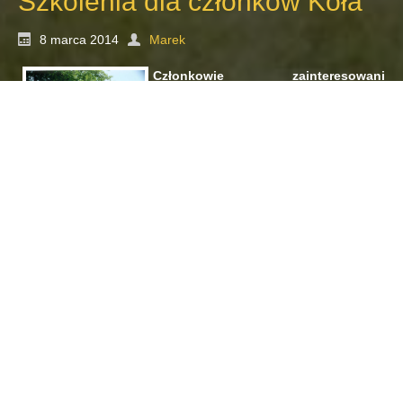
Szkolenia dla członków Koła
8 marca 2014
Marek
Członkowie zainteresowani
poszerzeniem wiedzy łowieckiej w
zakresie szacowania szkód
łowieckich, strzelectwa
myśliwskiego, oceny wieku zwierzyny
płowej i wyceny medalowej lub
wabienia jeleni, rogaczy i lisów mogą zgłaszać udział w
szkoleniach które organizuje m.in. stacja badawcza w
Czempiniu. Koszty szkoleń pokrywa Koło. Osoby
zainteresowane szacowaniem szkód w nadchodzącym
sezonie mają obowiązek odbyć szkolenie.
21-23.03.2014r.
Szacowanie szkód
łowieckich dla
zaawansowanych (dla
osób już szacujących
szkody)
Celem kursu będzie: