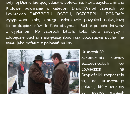
jedynej Dianie biorącej udział w polowaniu, która uzyskała miano
Królowej polowania w kategorii Dian. Wśród czterech Kół
Łowieckich DARZBORU, OSTOII, OSZCZEPU i PONOWY
wytypowano koło, którego członkowie pozyskali największą
liczbę drapieżników. Te Koło otrzymało Puchar przechodni wraz
z dyplomem. Po czterech latach, koło, które zwycięży i
zdobędzie puchar największą ilość razy pozostawia puchar na
stałe, jako trofeum z polowań na lisy.
Uroczystość
zakończenia I Łowów
Szczecineckich Kół
Łowieckich na
Drapieżniki rozpoczęła
się od uroczystego
pokotu, który ułożony
był pośród gałązek
igliwia. Pokot
składający się z lisów, jenotów i kuny, które również zaliczane są
do agresywnych drapieżników, niektórzy nawet twierdzą, iż są
groźniejszymi drapieżnikami niż lisy. Uroczystość chwili
podkreślały palące się żagwie na rogach kwadratu, które w
cudowny sposób podkreślały oddanie szacunku dla tam