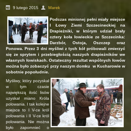
9 lutego 2015
Marek
Podczas minionej pełni miały miejsce
I Łowy Ziemi Szczecineckiej na
Drapieżniki, w którym udział brały
cztery koła łowieckie ze Szczecinka:
Darzbór, Ostoja, Oszczep oraz
Ponowa. Przez 3 dni myśliwi z tych kół próbowali zmierzyć
się ze sprytem i przebiegłością naszych drapieżników we
własnych łowiskach. Ostateczny rezultat wspólnych łowów
można było zobaczyć przy naszym domku w Kucharowie w
sobotnie popołudnie.
Myśliwy, który pozyskał
w tym czasie
największą ilość lisów
uzyskał miano Króla
polowania. I tak kolejne
miejsce to I V-ce król
polowania i II V-ce król
polowania. Nie można
było zapomnieć o