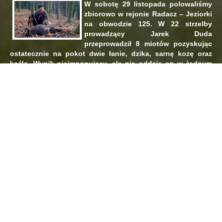
W sobotę 29 listopada polowaliśmy
zbiorowo w rejonie Radacz – Jeziorki
na obwodzie 125. W 22 strzelby
prowadzący Jarek Duda
przeprowadził 8 miotów pozyskując
ostatecznie na pokot dwie łanie, dzika, sarnę kozę oraz
koźlę. Wynik nieimponujący, ale nie oddaje on w żadnym
stopniu tego ile zwierza było w tym terenie. Królem
polowania z łanią i dzikiem na koncie został sam
prowadzący.
Z lekkim poślizgiem na
zbiórce Kolegów
przywitał prezes z
łowczym oraz
prowadzącym tego dnia
polowanie Jarek Duda i
pomagający Jurek
Kęsicki. Z udziałem zaproszonych gości wszyscy przebierali
nogami na zbiórce nie z braku cierpliwości, a doskwierającego
mrozu, który dotarł kilka dni wcześniej w nasze strony. Rano
temperatura wskazywała -4 stopnie, ale wstające słońce
towarzyszyło nam przez cały dzień przepięknie prezentując