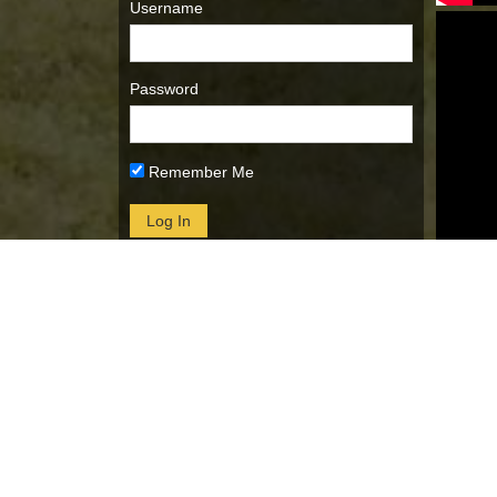
Username
Password
Remember Me
Lost Password
Archiwum
Archiwum