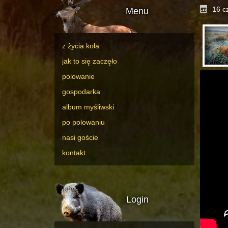
16 c
Menu
z życia koła
jak to się zaczęło
polowanie
gospodarka
album myśliwski
po polowaniu
nasi goście
kontakt
Login