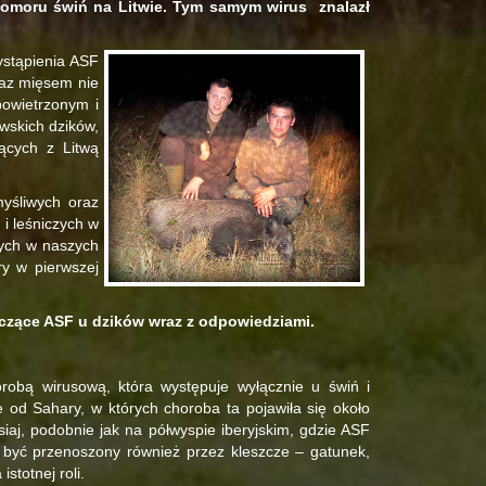
pomoru świń na Litwie. Tym samym wirus znalazł
ystąpienia ASF
raz mięsem nie
powietrzonym i
wskich dzików,
ących z Litwą
yśliwych oraz
 i leśniczych w
cych w naszych
y w pierwszej
yczące ASF u dzików wraz z odpowiedziami.
orobą wirusową, która występuje wyłącznie u świń i
e od Sahary, w których choroba ta pojawiła się około
siaj, podobnie jak na półwyspie iberyjskim, gdzie ASF
 być przenoszony również przez kleszcze – gatunek,
istotnej roli.