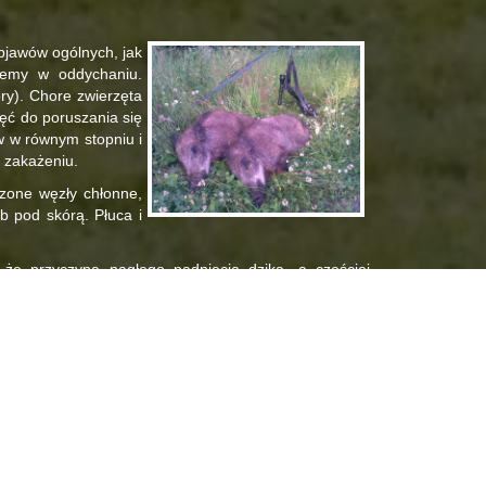
objawów ogólnych, jak
blemy w oddychaniu.
ry). Chore zwierzęta
hęć do poruszania się
ów w równym stopniu i
 zakażeniu.
szone węzły chłonne,
b pod skórą. Płuca i
że przyczyną nagłego padnięcia dzika, a częściej
tego powodu zauważenie zwiększonych padnięć dzików
ASF. Sekcja dzików powinna być wykonana wyłącznie
nio ze zwierzęcia na zwierzę lub pośrednio przez
stnych okolicznościach, do wprowadzenia wirusa na
porzucona kanapka z wędliną sporządzona z mięsa
bezpieczna w aspekcie przenoszenia zarazy jest krew