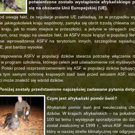
potwierdzone zostało wystąpienie afrykańskiego 
się na obszarze Unii Europejskiej (UE).
od uwagę fakt, że regulacje prawne UE zakładają, że w przypadku w
ie jakiegokolwiek kraju wspólnoty, zamyka się obrót trzodą chlewna o
kraju, jak to miało miejsce w przeszłości, a jedynie w okręgach za
ym, oraz mając na uwadze fakt, że ASFV może krążyć w populacji lite
nie wprowadzenia ASFV na terytorium innych, szczególnie sąsiaduj
E, jest bardzo wysokie.
ystępowania ASFV w populacji dzików stwarza potrzebę włączenia m
 w program szkolenia, którego celem jest uświadomienie roli myśliwych
 Polski przed rozprzestrzenieniem się ASF w populacji dzików bytują
 a tym samym ochronę krajowych stad świń przed wirusem ASF, któr
ci może znaleźć się wśród dzików.
Poniżej zostały przedstawione najczęściej zadawane pytania dot
Czym jest afrykański pomór świń?
Afrykański pomór świń jest nieuleczalną ch
dzików. W krajach afrykańskich – na południ
100 lat temu i występuje sporadycznie do dzi
został zwalczony w 1999 r., wirus ASF może
który w naszej strefie klimatycznej nie odgrywa 