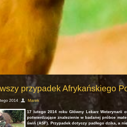
rwszy przypadek Afrykańskiego P
utego 2014
Marek
17 lutego 2014 roku Główny Lekarz Weterynarii ot
potwierdzające znalezienie w badanej próbce mat
świń (ASF). Przypadek dotyczy padłego dzika, a n