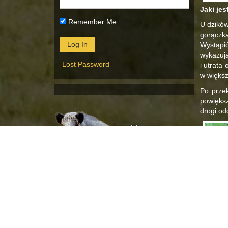
Jaki je
Remember Me
U dzików
gorączk
Wystąpić
wykazują
Lost Password
i utrata
w większ
Po przek
powięks
drogi od
Archiwum
Archiwum