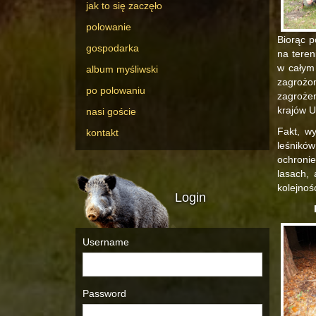
jak to się zaczęło
polowanie
Biorąc p
gospodarka
na teren
w całym 
album myśliwski
zagrożon
po polowaniu
zagroże
krajów U
nasi goście
Fakt, w
kontakt
leśników
ochronie
lasach,
kolejnoś
Login
Username
Password