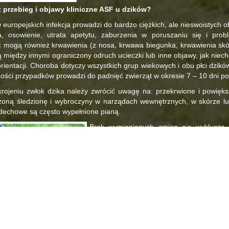
st przebieg i objawy kliniczne ASF u dzików?
 europejskich infekcja prowadzi do bardzo ciężkich, ale nieswoistych 
a, osowienie, utrata apetytu, zaburzenia w poruszaniu się i pro
 mogą również krwawienia (z nosa, krwawa biegunka, krwawienia skó
 między innymi ograniczony odruch ucieczki lub inne objawy, jak niec
 orientacji. Choroba dotyczy wszystkich grup wiekowych i obu płci dzik
ości przypadków prowadzi do padnięć zwierząt w okresie 7 – 10 dni po
rojeniu zwłok dzika należy zwrócić uwagę na: przekrwione i powięk
zoną śledzionę i wybroczyny w narządach wewnętrznych, w skórze lu
dechowe są często wypełnione pianą.
Brak wymienionych zmian nie wyklucza, 
większej liczby dzików, może być ASF. Z 
powinno stanowić sygnał do podejrzenia 
przez lekarza weterynarii.
Jak choroba jest przenoszona?
Choroba może być przenoszona bezpośred
zanieczyszczone przedmioty. W niekorzy
teren naszego kraju, może wystarczyć 
chorego dzika lub świni. Szczególnie nie