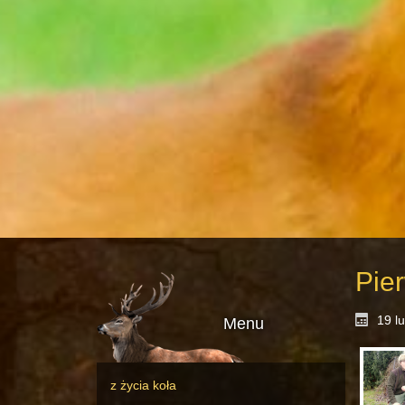
Pie
19 l
Menu
z życia koła