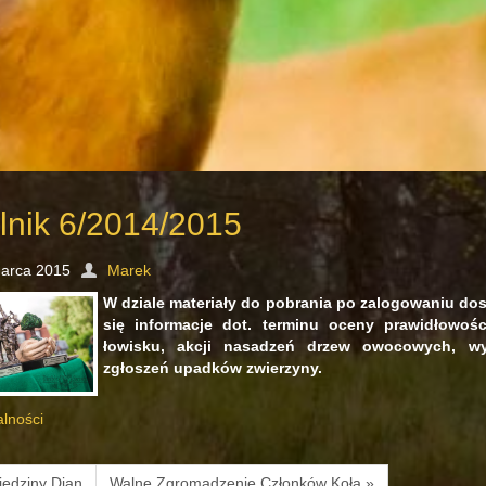
lnik 6/2014/2015
arca 2015
Marek
W dziale materiały do pobrania po zalogowaniu dos
się informacje dot. terminu oceny prawidłowoś
łowisku, akcji nasadzeń drzew owocowych, wy
zgłoszeń upadków zwierzyny.
alności
edziny Dian
Walne Zgromadzenie Członków Koła »