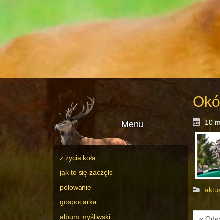
Okó
10 m
Menu
z życia koła
jak to się zaczęło
polowanie
aktu
gospodarka
album myśliwski
« Odwi