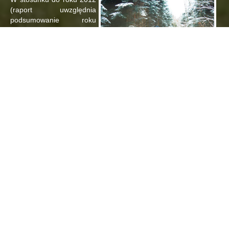
(raport uwzględnia
podsumowanie roku
kalendarzowego) liczba
kół wzrosła o 5 i wynosi
obecnie 2541. Przekłada
się to również na liczbę
rycerzy św. Huberta. Na
koniec roku było nas
więcej – w sumie 116 156! Z roku na rok coraz więcej co
wzmacnia naszą pozycję jako silnego zrzeszenia. Widoczne jest
to chociażby na przykładzie naszego Koła. Tylko od początku
wpłynęły 4 podania i zapytania o przyjęcie na staż.
W przypadku populacji zwierząt łownych również widać efekty.
Odwiedzające nas łosie w mijającym sezonie wykazują wzrost
populacji o 17% w skali roku! Jest ich 13 686 i już poruszana jest
kwestia statusu moratorium. Danieli jest więcej o 4% (28 198
szt.), a więc trzeba się pilnować bo wizyty na Grzywniku czy u
Władka mogą zdarzać się częściej. Leśników z pewnością
zaniepokoi fakt, iż mimo mocno zwiększonego planu odstrzału
jeleni ich populacja wzrosła o 7%
( 2 172 000 szt). Można rzec
Polska jeleniem stoi! Jest