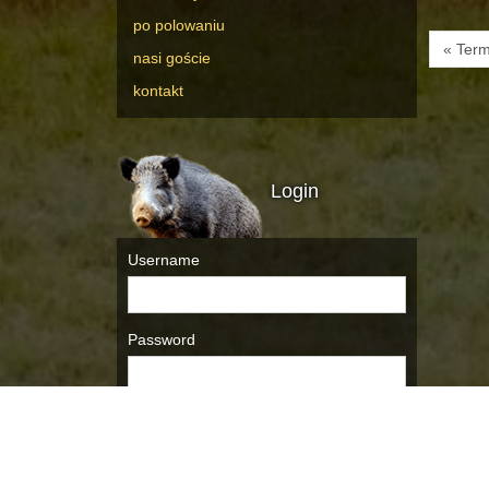
po polowaniu
« Term
nasi goście
kontakt
Login
Username
Password
Remember Me