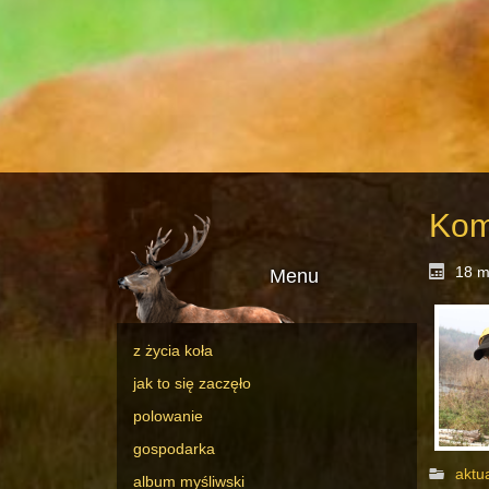
Kom
18 m
Menu
z życia koła
jak to się zaczęło
polowanie
gospodarka
aktu
album myśliwski