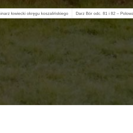
inarz łowiecki okręgu koszalińskiego
Darz Bór odc. 81 i 82 – Polow