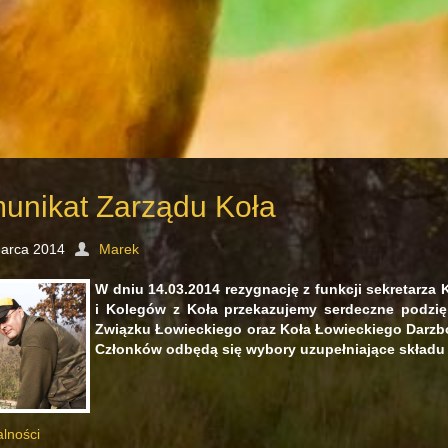
unikat Zarządu Koła
arca 2014
Marek
W dniu 14.03.2014 rezygnację z funkcji sekretarza 
i Kolegów z Koła przekazujemy serdeczne podzięk
Związku Łowieckiego oraz Koła Łowieckiego Darzb
Członków odbędą się wybory uzupełniające składu 
alności