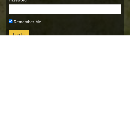
Password
Remember Me
Lost Password
Archiwum
Archiwum
jak to się zaczęło