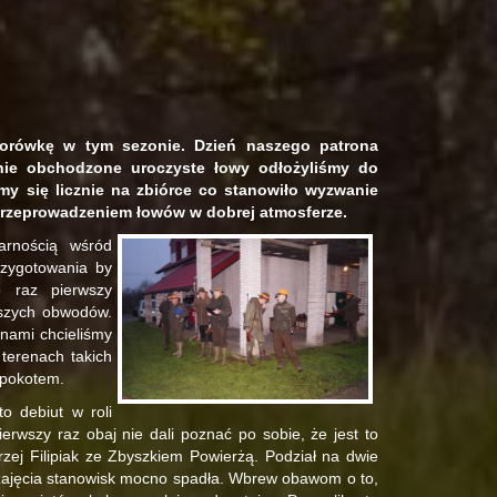
iorówkę w tym sezonie. Dzień naszego patrona
jnie obchodzone uroczyste łowy odłożyliśmy do
iśmy się licznie na zbiórce co stanowiło wyzwanie
przeprowadzeniem łowów w dobrej atmosferze.
arnością wśród
rzygotowania by
 raz pierwszy
aszych obwodów.
inami chcieliśmy
terenach takich
 pokotem.
o debiut w roli
erwszy raz obaj nie dali
poznać po sobie, że jest to
zej Filipiak ze Zbyszkiem Powierżą. Podział na dwie
zajęcia stanowisk mocno spadła. Wbrew obawom o to,