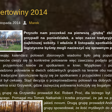
ertowiny 2014
istopada 2014
Marek
Przyszło nam poczekać na pierwszą „grubą” zb
przypadł na poniedziałek, a więc nasze tradycy
najbliższej soboty. I właśnie 8 listopada spotkal
logistyczne byśmy mogli nacieszyć się sprawnym 
owując kalendarz polowań zbiorowych wiadomo było jaką popul
owców cieszy się to konkretne polowanie więc zawczasu podjęto p
ć przyjemność łowów ze spotkaniem w kniei. Wyjątkowo i po
wadzono polowanie w dwóch oddzielnych grupach na terenie obu n
 tradycyjne zakończenie łączy się ze spotkaniem z przyjaciółmi i rodz
ot był ciekawy. Stąd decyzja o przeprowadzeniu polowań na dobrych 
ielnia oraz Grzywnik, gdzie zazwyczaj polowania kończyły się bogatym
 grupę na Grzywniku prowadził Kol. Robert Proć, dla którego był t
ącego. Pomagał mu Tomek Natkański i trzeba przyznać, że jak na pi
jakieś novum. Drugą grupę prowadził Andr
grupy spowodował, że ilość myśliwych do 