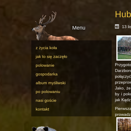
Hub
13 l
Menu
z życia koła
jak to się zaczęło
Przygot
polowanie
Darzbor
gospodarka
połączy
przepro
album myśliwski
Jako, że
po polowaniu
by i pok
jak Kądz
nasi goście
Pierwszą
kontakt
prowadz