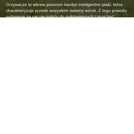
Grzywacze to wbrew pozorom bardzo inteligentne ptaki, które
charakteryzuje przede wszystkim świetny wzrok. Z tego powodu
polowanie na nie nie należy do najłatwiejszych i musi być
poprzedzone starannymi przygotowaniami. Zarówno odpowiedni
ubiór, który dobrze się wtapia w roślinność jak i sprawa kluczowa
– czyli 'miejscówka’. Grzywacze to ptaki migrujące, które w
zasadzie wraz z początkiem września odlatują z naszych
terenów. Przed odlotem można zaobserwować stada żerujące
na ścierniskach i nie skoszonych jeszcze uprawach.
Szczególnie pożądanym przez te
ptaki w menu są: pelucha, kukurydza,
rzepak, owies zwłaszcza w
uprawach, które sąsiadują ze
zbiornikami wodnymi. Takich miejsc w
naszych obwodach jest sporo. W tym
sezonie grzywacze upatrzyły sobie
szczególnie tereny na obwodzie 126
w okolicach Silnowa i Uniemina.
Poranne polowania o świcie
przyniosły dość bogate pokoty, a trzeba tu zaznaczyć, że to nie
jest taka prosta sprawa trafić grzywacza w locie bo przecież
strzał do siedzącego grzywacza na drutach wysokiego napięcia