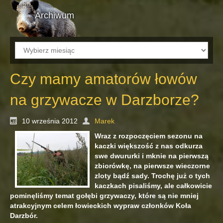
Archiwum
Archiwum
Czy mamy amatorów łowów
na grzywacze w Darzborze?
10 września 2012
Marek
Wraz z rozpoczęciem sezonu na
kaczki większość z nas odkurza
swe dwururki i mknie na pierwszą
zbiorówkę, na pierwsze wieczorne
zloty bądź sady. Trochę już o tych
kaczkach pisaliśmy, ale całkowicie
pominęliśmy temat gołębi grzywaczy, które są nie mniej
atrakcyjnym celem łowieckich wypraw członków Koła
Darzbór.