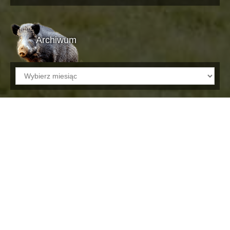
Archiwum
Archiwum
Artykuły kynologiczne
11 listopada 2012
Marek
W dziale kynologicznym uzupełniliśmy
materiały w poradach o psach. Pojawiło się w
sumie pięć artykułów, które zachęcamy do
przeczytania. Trzy z nich dotyczą rasy
jamnika, którego Paweł Lisiak przedstawia
jako dzikarza i norowca. Kolejne dwa odnoszą się do
szkolenia wraz ze wskazówkami kiedy rozpocząć szkolenie
psa myśliwskiego. Właścicieli psów zachęcamy do