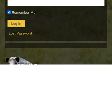
Remember Me
Lost Password
Archiwum
Archiwum
Propozycje uchwał
19 września 2012
Marek