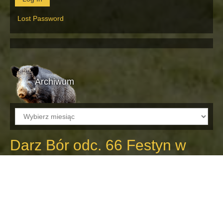
Lost Password
Archiwum
Archiwum
Darz Bór odc. 66 Festyn w
Połczynie Zdroju
23 października 2013
Marek
Kolejny Raz Kamera Magazynu
Łowickiego Darz Bór odwiedziła