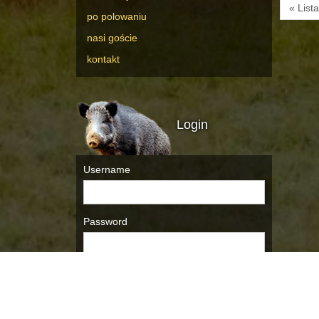
« List
po polowaniu
nasi goście
kontakt
Login
Username
Password
Remember Me