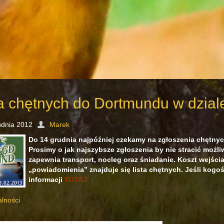
ta chętnych do Dortmundu w dzial
udnia 2012
Marek
Do 14 grudnia najpóźniej czekamy na zgłoszenia chętnyc
Prosimy o jak najszybsze zgłoszenia by nie stracić możli
zapewnia transport, nocleg oraz śniadanie. Koszt wejścia
„powiadomienia” znajduje się lista chętnych. Jeśli kogoś 
informacji
TUTAJ
alności