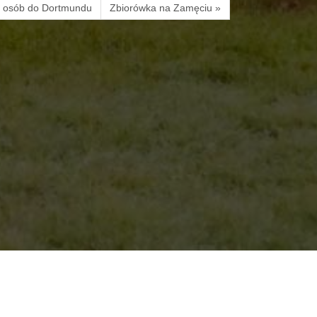
a osób do Dortmundu
Zbiorówka na Zamęciu »