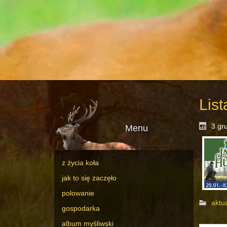
Lis
3 gr
Menu
z życia koła
jak to się zaczęło
polowanie
aktu
gospodarka
album myśliwski