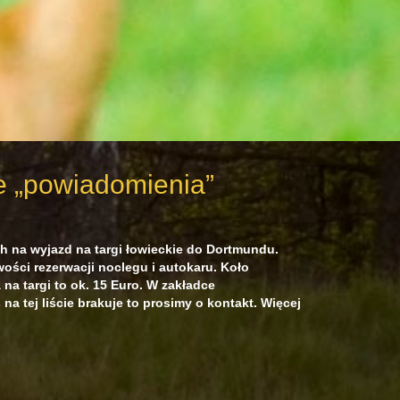
e „powiadomienia”
h na wyjazd na targi łowieckie do Dortmundu.
wości rezerwacji noclegu i autokaru. Koło
 na targi to ok. 15 Euro. W zakładce
na tej liście brakuje to prosimy o kontakt. Więcej